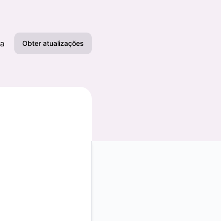
ma
Obter atualizações
Email
Slack
Microsoft Teams
Bate-papo do
Google
Webhook
RSS