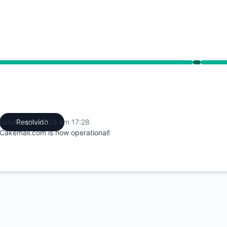
ned 5:28 PM para 5:28 PM
outubro 28, 2024 em 17:28
Resolvido
UTC
Cakemail.com is now operational!