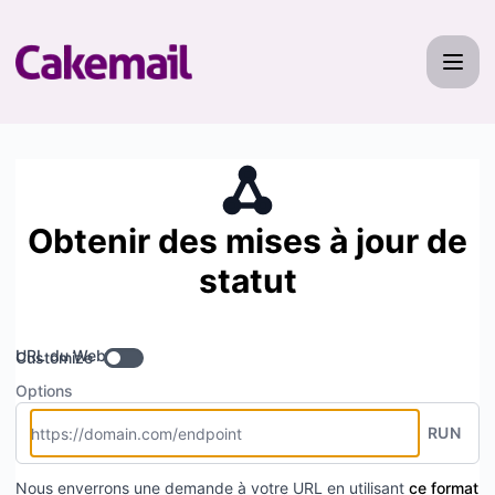
Cakemail - Recevez les mises à jour par Webhook
Obtenir des mises à jour de
statut
URL du Webhook
Customize
Options
RUN
Nous enverrons une demande à votre URL en utilisant
ce format